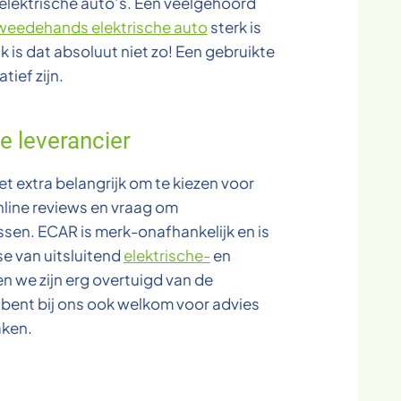
elektrische auto’s. Een veelgehoord
weedehands elektrische auto
sterk is
k is dat absoluut niet zo! Een gebruikte
tief zijn.
e leverancier
het extra belangrijk om te kiezen voor
nline reviews en vraag om
sen. ECAR is merk-onafhankelijk en is
se van uitsluitend
elektrische-
en
en we zijn erg overtuigd van de
e bent bij ons ook welkom voor advies
aken.