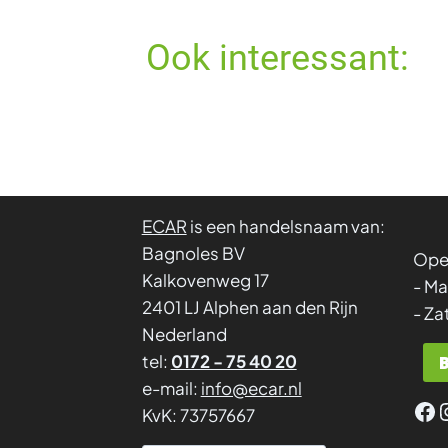
Ook interessant:
ECAR
is een handelsnaam van:
Bagnoles BV
Ope
Kalkovenweg 17
- Ma
2401 LJ Alphen aan den Rijn
- Za
Nederland
tel:
0172 - 75 40 20
e-mail:
info@ecar.nl
Fa
KvK: 73757667