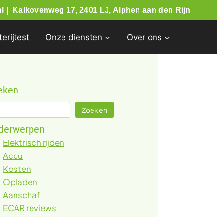
l |
Kalkovenweg 17, 2401 LJ, Alphen aan den Rijn
terijtest
Onze diensten
Over ons
eken
eken
Zoeken
derwerpen
Elektrisch rijden
Accu
Kosten
Opladen
Aanschaf
ECAR reviews