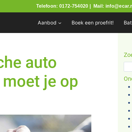
Telefoon: 0172-754020 |
Mail: info@ecar.n
Aanbod
Boek een proefrit!
Bat
Zo
che auto
Zo
 moet je op
On