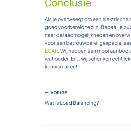
Conclusie
Als je overweegt om een elektrische a
goed voorbereid te zijn. Bepaal je bud
naar de laadmogelijkheden en overw
voor een betrouwbare, gespecialisee
ECAR
. Wij hebben een mooi aanbod va
wat ouder. En… wij schenken echt lekk
kennismaken!
Bericht
VORIGE
Wat is Load Balancing?
navigatie