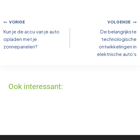
Bericht
VORIGE
VOLGENDE
navigatie
Kun je de accu van je auto
De belangrijkste
opladen met je
technologische
zonnepanelen?
ontwikkelingen in
elektrische auto’s
Ook interessant: