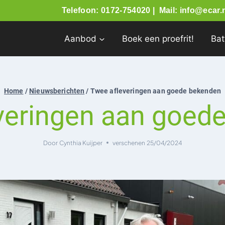
Telefoon: 0172-754020 |
Mail: info@ecar.n
Aanbod
Boek een proefrit!
Bat
Home
/
Nieuwsberichten
/
Twee afleveringen aan goede bekenden
veringen aan goed
Door
Cynthia Kuijper
verschenen
25/04/2024