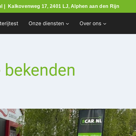
l |
Kalkovenweg 17, 2401 LJ, Alphen aan den Rijn
terijtest
Onze diensten
Over ons
e bekenden