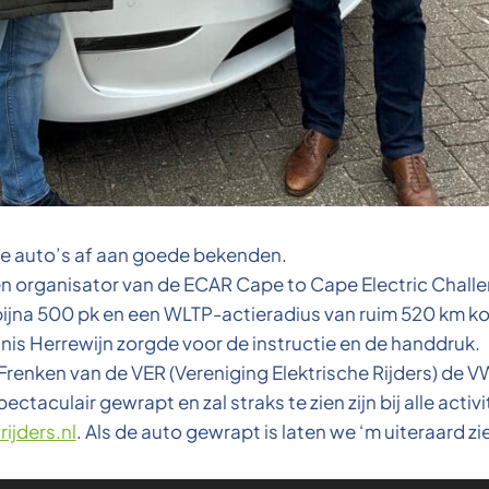
wee auto’s af aan goede bekenden.
en organisator van de ECAR Cape to Cape Electric Chal
ijna 500 pk en een WLTP-actieradius van ruim 520 km komt
is Herrewijn zorgde voor de instructie en de handdruk.
Frenken van de VER (Vereniging Elektrische Rijders) de V
ctaculair gewrapt en zal straks te zien zijn bij alle act
ijders.nl
. Als de auto gewrapt is laten we ‘m uiteraard zi