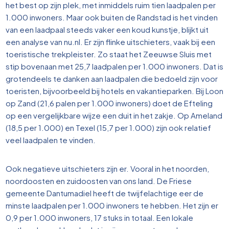
het best op zijn plek, met inmiddels ruim tien laadpalen per
1.000 inwoners. Maar ook buiten de Randstad is het vinden
van een laadpaal steeds vaker een koud kunstje, blijkt uit
een analyse van nu.nl. Er zijn flinke uitschieters, vaak bij een
toeristische trekpleister. Zo staat het Zeeuwse Sluis met
stip bovenaan met 25,7 laadpalen per 1.000 inwoners. Dat is
grotendeels te danken aan laadpalen die bedoeld zijn voor
toeristen, bijvoorbeeld bij hotels en vakantieparken. Bij Loon
op Zand (21,6 palen per 1.000 inwoners) doet de Efteling
op een vergelijkbare wijze een duit in het zakje. Op Ameland
(18,5 per 1.000) en Texel (15,7 per 1.000) zijn ook relatief
veel laadpalen te vinden.
Ook negatieve uitschieters zijn er. Vooral in het noorden,
noordoosten en zuidoosten van ons land. De Friese
gemeente Dantumadiel heeft de twijfelachtige eer de
minste laadpalen per 1.000 inwoners te hebben. Het zijn er
0,9 per 1.000 inwoners, 17 stuks in totaal. Een lokale