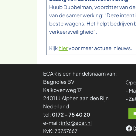
Huub Dubbelman, voorzitter van de 
van de samenwerking: “Deze intentie
bestelwagens. Het helpt bedrijven b
verkeersveiligheid”.
Kijk
hier
voor meer actueel nieuws.
ECAR
is een handelsnaam van:
Bagnoles BV
Ope
Kalkovenweg 17
- Ma
2401 LJ Alphen aan den Rijn
- Za
Nederland
tel:
0172 - 75 40 20
e-mail:
info@ecar.nl
Fa
KvK: 73757667