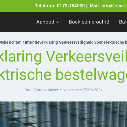
Telefoon: 0172-754020 |
Mail: info@ecar.n
Aanbod
Boek een proefrit!
Bat
wsberichten
/
Intentieverklaring Verkeersveiligheid voor elektrische
klaring Verkeersvei
ktrische bestelwa
Door
Cynthia Kuijper
verschenen
27/06/2024