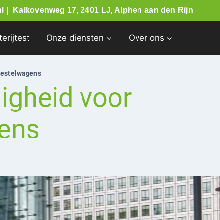
l |
Kalkovenweg 17, 2401 LJ, Alphen aan den Rijn
terijtest
Onze diensten
Over ons
 bestelwagens
ligheid voor
gens