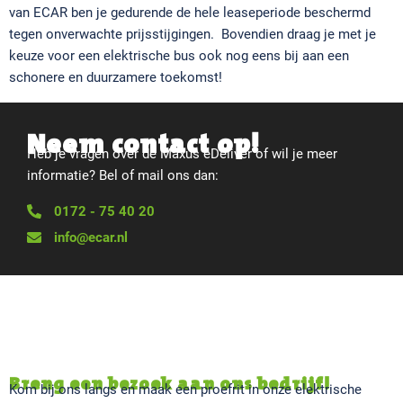
van ECAR ben je gedurende de hele leaseperiode beschermd
tegen onverwachte prijsstijgingen. Bovendien draag je met je
keuze voor een elektrische bus ook nog eens bij aan een
schonere en duurzamere toekomst!
Neem contact op!
Heb je vragen over de Maxus eDeliver of wil je meer
informatie? Bel of mail ons dan:
0172 - 75 40 20
info@ecar.nl
Breng een bezoek aan ons bedrijf!
Kom bij ons langs en maak een proefrit in onze elektrische