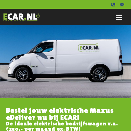
Bestel jouw elektrische Maxus
eDeliver nu bij ECAR!
De ideale elektrische bedrijfswagen v.a.
€250,- per maand ex. BTW!