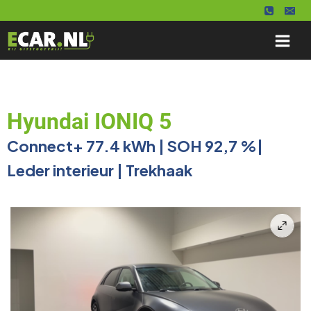
Doorgaan
naar
inhoud
Hyundai IONIQ 5
Connect+ 77.4 kWh | SOH 92,7 %|
Leder interieur | Trekhaak