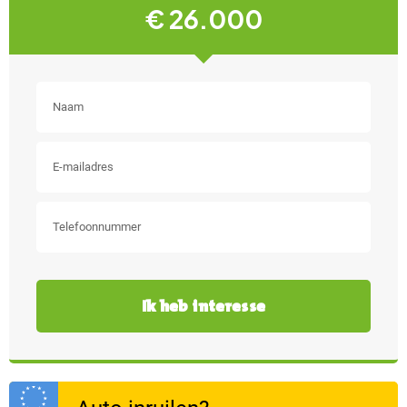
Elektrische ramen voor
€ 26.000
en achter
Stuurbekrachtiging
Binnenspiegel
Cruise control adaptief
automatisch dimmend
met stop&go
Armsteun voor
Bagage-scheidingsnet
Stuur verstelbaar
Regensensor
Toon meer
Ik heb interesse