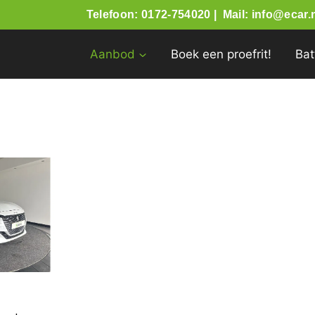
Telefoon: 0172-754020 |
Mail: info@ecar.n
Aanbod
Boek een proefrit!
Bat