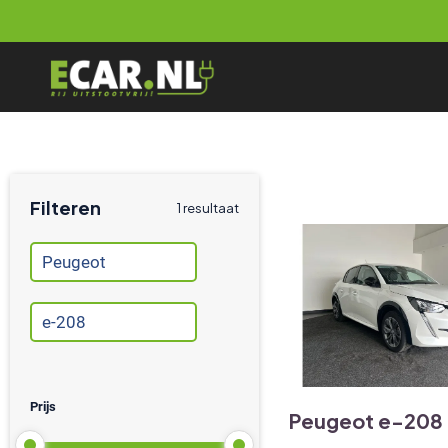
Doorgaan
naar
inhoud
Filteren
1 resultaat
Prijs
Peugeot e-208