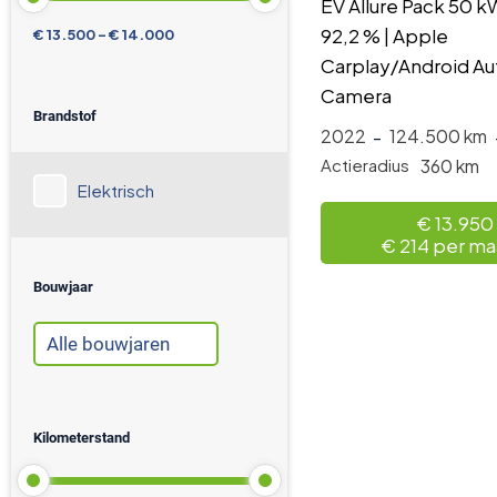
EV Allure Pack 50 k
92,2 % | Apple
€ 13.500 - € 14.000
Carplay/Android Aut
Camera
Brandstof
2022
-
124.500 km
360 km
Actieradius
Elektrisch
€ 13.950
€ 214 per m
Bouwjaar
Kilometerstand