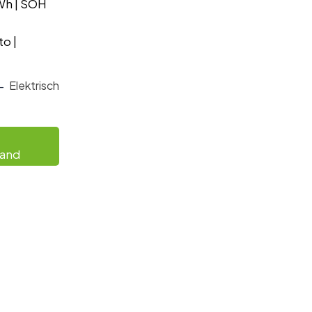
Wh | SOH
o |
-
Elektrisch
aand